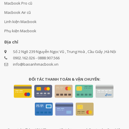
Macbook Pro cũ
Macbook Air cũ
Linh kiện Macbook
Phụ kiện Macbook
Địa chỉ
Số 2 Ngõ 239 Nguyễn Ngọc Vũ , Trung Hoà , Cầu Giấy ,Hà Nội
0902.162.026 - 0888.907.566
info@baoanhmacbook.vn
ĐỐI TÁC THANH TOÁN & VẬN CHUYỂN: