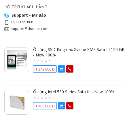
HỖ TRỢ KHÁCH HÀNG
Support - Mr Bảo
0923 055 868
support@domain.com
Ổ cứng SSD Kingmax Xvalue SME Sata III 120 GB
- New 100%
1.349.000 Đ
Ổ cứng Intel 530 Series Sata III - New 100%
1.480.000 Đ