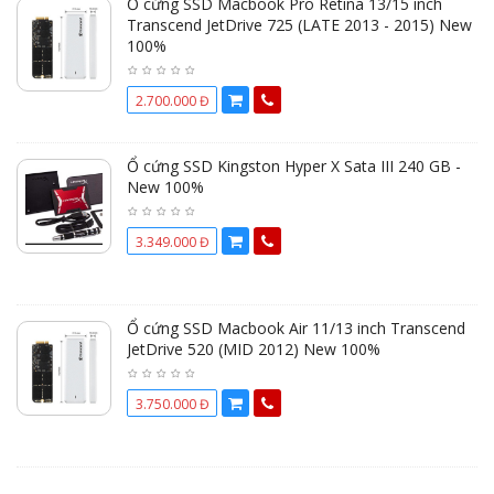
Ổ cứng SSD Macbook Pro Retina 13/15 inch
Transcend JetDrive 725 (LATE 2013 - 2015) New
100%
2.700.000 Đ
Ổ cứng SSD Kingston Hyper X Sata III 240 GB -
New 100%
3.349.000 Đ
Ổ cứng SSD Macbook Air 11/13 inch Transcend
JetDrive 520 (MID 2012) New 100%
3.750.000 Đ