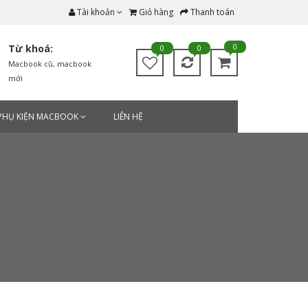
Tài khoản
Giỏ hàng
Thanh toán
0
Từ khoá:
0
0
Macbook cũ
,
macbook
mới
PHỤ KIỆN MACBOOK
LIÊN HỆ