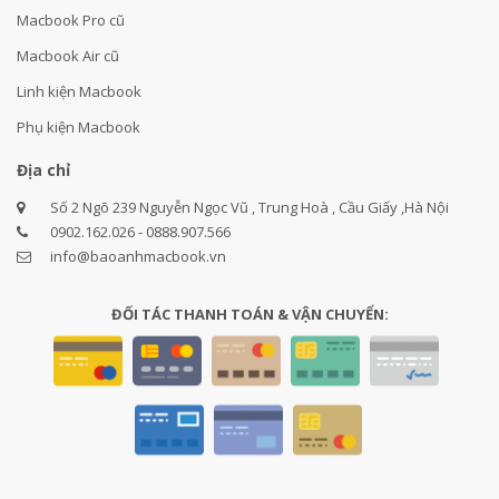
Macbook Pro cũ
Macbook Air cũ
Linh kiện Macbook
Phụ kiện Macbook
Địa chỉ
Số 2 Ngõ 239 Nguyễn Ngọc Vũ , Trung Hoà , Cầu Giấy ,Hà Nội
0902.162.026 - 0888.907.566
info@baoanhmacbook.vn
ĐỐI TÁC THANH TOÁN & VẬN CHUYỂN: