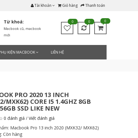
Tài khoản
Giỏ hàng
Thanh toán
0
Từ khoá:
0
0
Macbook cũ
,
macbook
mới
PHỤ KIỆN MACBOOK
LIÊN HỆ
OK PRO 2020 13 INCH
2/MXK62) CORE I5 1.4GHZ 8GB
56GB SSD LIKE NEW
0 đánh giá
/
Viết đánh giá
phẩm:
Macbook Pro 13 inch 2020 (MXK32/ MXK62)
g:
Còn hàng