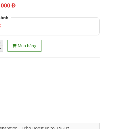
.000 Đ
hành
g
Mua hàng
generation, Turbo Boost up to 3.9GHz