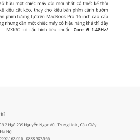
sở hữu một chiếc máy đời mới nhất có thiết kế thời
 kế kiểu cắt kéo, thay cho kiểu bàn phím cánh bướm
u bàn phím tương tự trên MacBook Pro 16-inch cao cấp
òng nhưng cần một chiếc máy có hiệu năng khá thì đây
 – MXK62 có cấu hình tiêu chuẩn:
Core i5 1.4GHz/
chỉ
Số 2 Ngõ 239 Nguyễn Ngọc Vũ , Trung Hoà , Cầu Giấy
,Hà Nội
0902.162.026 - 0888.907.566