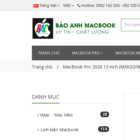
Tiếng Việt
VND
Hotline: 0902 162 026 - 092 305 
TRANG CHỦ
MACBOOK PRO
MACBOOK AI
Trang chủ
MacBook Pro 2020 13 inch (MXK32/
DANH MỤC
28
iMac - Mac Mini
114
Linh kiện Macbook