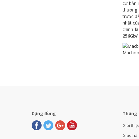
cơ bản 
thượng 
trước đ
nhất củ
chính l
256Gb/
Macboo
Cộng đồng
Thông 
Giới thiệ
Giao hà