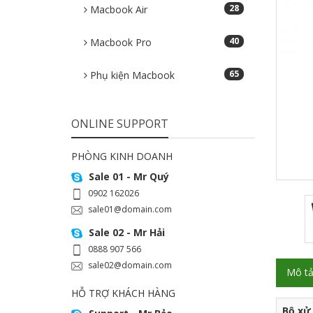
28
Macbook Air
40
Macbook Pro
65
Phụ kiện Macbook
ONLINE SUPPORT
PHÒNG KINH DOANH
Sale 01 - Mr Quý
0902 162026
sale01@domain.com
Sale 02 - Mr Hải
0888 907 566
sale02@domain.com
Mô t
HỖ TRỢ KHÁCH HÀNG
Bộ xử 