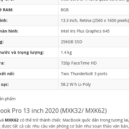
ớ RAM:
8GB
ình:
13.3 inch, Retina (2560 x 1600 pixels
màn hình:
Intel Iris Plus Graphics 645
g:
256GB SSD
thước và trọng lượng:
1.4 kg
a:
720p FaceTime HD
ết nối:
Two Thunderbolt 3 ports
 sạc:
58.2 W h Li-Poly
ản phẩm
ook Pro 13 inch 2020 (MXK32/ MXK62)
và
MXK62
có thể trở thành chiếc MacBook quốc dân trong tương lai
 được tất cả các nhu cầu văn phòng cơ bản như soạn thảo văn bản, t