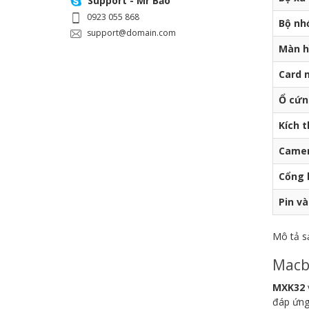
Support - Mr Bảo
0923 055 868
Bộ nh
support@domain.com
Màn h
Card 
Ổ cứn
Kích 
Camer
Cổng k
Pin và
Mô tả s
Macb
MXK32
đáp ứng