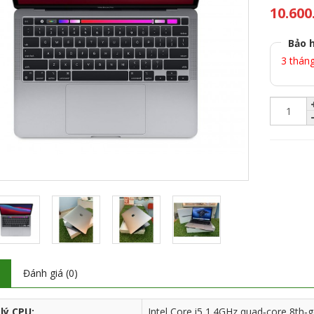
10.600
Bảo 
3 thán
ả
Đánh giá (0)
lý CPU:
Intel Core i5 1.4GHz quad‑core 8th‑