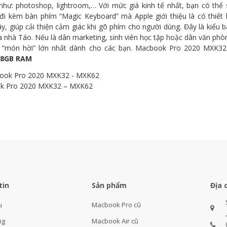
như: photoshop, lightroom,… Với mức giá kinh tế nhất, bạn có thể 
đi kèm bàn phím “Magic Keyboard” mà Apple giới thiệu là có thiết
ây, giúp cải thiện cảm giác khi gõ phím cho người dùng. Đây là kiể
a nhà Táo. Nếu là dân marketing, sinh viên học tập hoặc dân văn ph
à “món hời” lớn nhất dành cho các bạn. Macbook Pro 2020 MXK32
 8GB RAM
k Pro 2020 MXK32 – MXK62
tin
Sản phẩm
Địa 
u
Macbook Pro cũ
ng
Macbook Air cũ