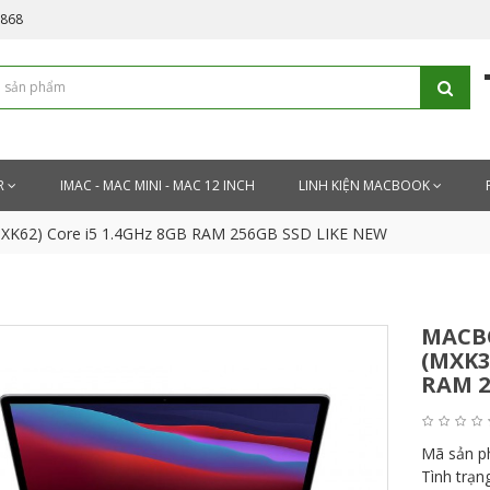
5868
R
IMAC - MAC MINI - MAC 12 INCH
LINH KIỆN MACBOOK
MXK62) Core i5 1.4GHz 8GB RAM 256GB SSD LIKE NEW
MACBO
(MXK3
RAM 2
Mã sản 
Tình trạn