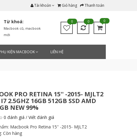
Tài khoản
Giỏ hàng
Thanh toán
0
Từ khoá:
0
0
Macbook cũ
,
macbook
mới
PHỤ KIỆN MACBOOK
LIÊN HỆ
OK PRO RETINA 15'' -2015- MJLT2
I7 2.5GHZ 16GB 512GB SSD AMD
2GB NEW 99%
0 đánh giá
/
Viết đánh giá
phẩm:
Macbook Pro Retina 15'' -2015- MJLT2
g:
Còn hàng