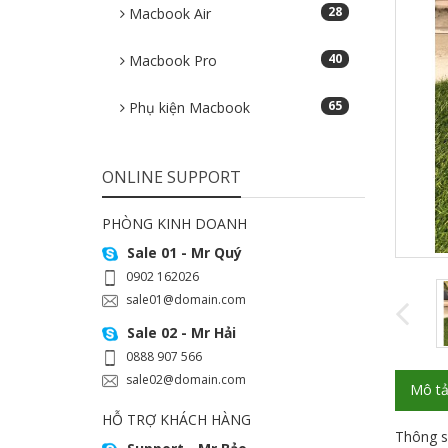
28
Macbook Air
40
Macbook Pro
65
Phụ kiện Macbook
ONLINE SUPPORT
PHÒNG KINH DOANH
Sale 01 - Mr Quý
0902 162026
sale01@domain.com
Sale 02 - Mr Hải
0888 907 566
sale02@domain.com
Mô t
HỖ TRỢ KHÁCH HÀNG
Thông s