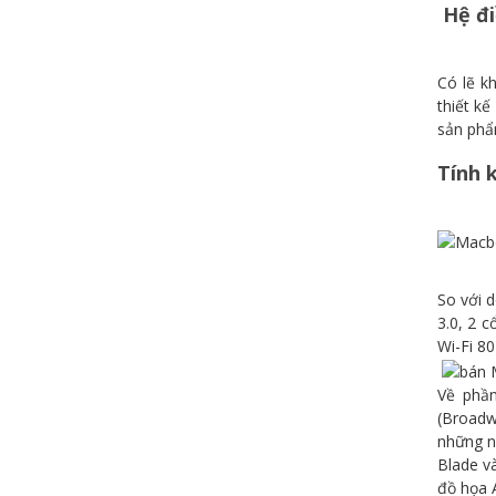
Hệ đi
Có lẽ k
thiết kế
sản phẩ
Tính k
So với 
3.0, 2 
Wi-Fi 80
Về phầ
(Broadw
những n
Blade v
đồ họa 