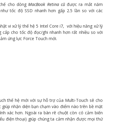
 thế cho dòng
MacBook Retina cũ
được ra mắt năm
i như tốc độ SSD nhanh hơn gấp 2.5 lần so với các
t vi xử lý thế hệ 5 Intel Core i7, với hiệu năng xử lý
 cấp cho tốc độ đọc/ghi nhanh hơn rất nhiều so với
 cảm ứng lực Force Touch mới.
ch thế hệ mới với sự hỗ trợ của Multi-Touch sẽ cho
óc giúp nhận diện bạn chạm vào điểm nào trên bề mặt
ính xác hơn. Ngoài ra bàn rê chuột còn có cảm biến
kiểu điện thoại) giúp chúng ta cảm nhận được mọi thứ