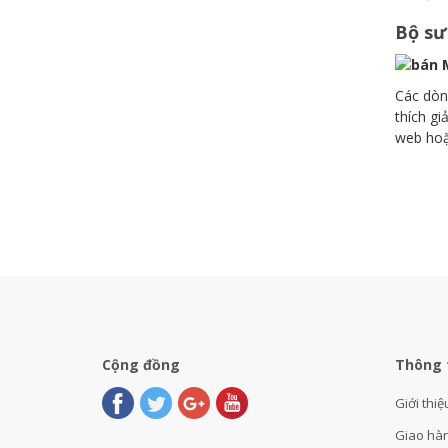
Bộ sư
Các dòn
thích gi
web hoặ
Cộng đồng
Thông 
Giới thiệ
Giao hà