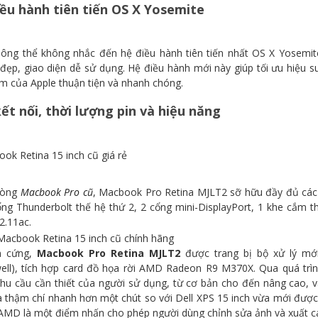
ều hành tiên tiến OS X Yosemite
hông thể không nhắc đến hệ điều hành tiên tiến nhất OS X Yosemit
 đẹp, giao diện dễ sử dụng. Hệ điều hành mới này giúp tối ưu hiệu su
m của Apple thuận tiện và nhanh chóng.
ết nối, thời lượng pin và hiệu năng
dòng
Macbook Pro cũ
, Macbook Pro Retina MJLT2 sỡ hữu đầy đủ các 
cổng Thunderbolt thế hệ thứ 2, 2 cổng mini-DisplayPort, 1 khe cắm 
2.11ac.
n cứng,
Macbook Pro Retina MJLT2
được trang bị bộ xử lý mới
ell), tích hợp card đồ họa rời AMD Radeon R9 M370X. Qua quá trì
hu cầu cần thiết của người sử dụng, từ cơ bản cho đến nâng cao, 
à thậm chí nhanh hơn một chút so với Dell XPS 15 inch vừa mới được
AMD là một điểm nhấn cho phép người dùng chỉnh sửa ảnh và xuất các