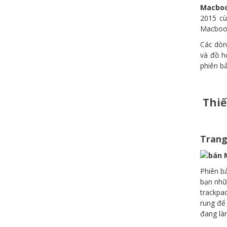
Macboo
2015 cù
Macbook
Các dò
và đồ h
phiên bả
Thiế
Trang
Phiên b
bạn nhữ
trackpa
rung để 
đang là