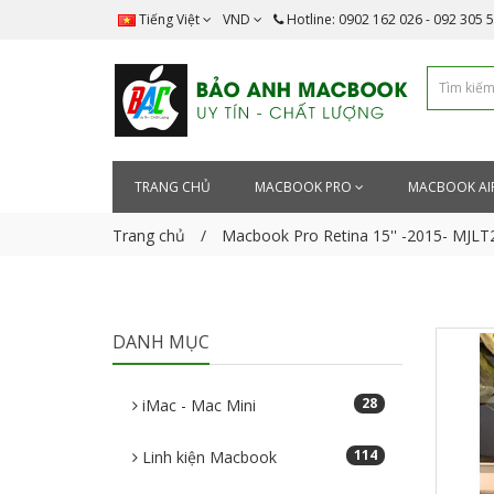
Tiếng Việt
VND
Hotline: 0902 162 026 - 092 305 
TRANG CHỦ
MACBOOK PRO
MACBOOK AI
Trang chủ
Macbook Pro Retina 15'' -2015- MJ
DANH MỤC
28
iMac - Mac Mini
114
Linh kiện Macbook