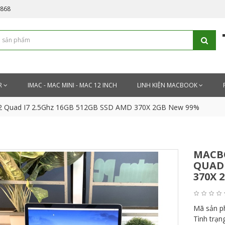
5868
R
IMAC - MAC MINI - MAC 12 INCH
LINH KIỆN MACBOOK
LT2 Quad I7 2.5Ghz 16GB 512GB SSD AMD 370X 2GB New 99%
MACBO
QUAD 
370X 
Mã sản 
Tình trạn