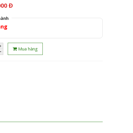
000 Đ
hành
áng
Mua hàng