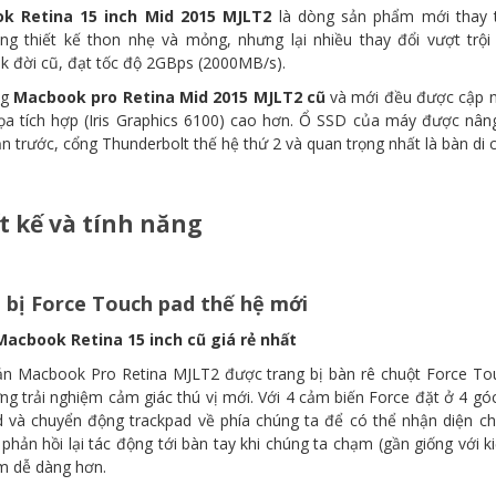
k Retina 15 inch Mid 2015 MJLT2
là dòng sản phẩm mới thay
ng thiết kế thon nhẹ và mỏng, nhưng lại nhiều thay đổi vượt trộ
 đời cũ, đạt tốc độ 2GBps (2000MB/s).
ng
Macbook pro Retina Mid 2015 MJLT2 cũ
và mới đều được cập nhậ
ọa tích hợp (Iris Graphics 6100) cao hơn. Ổ SSD của máy được nâng
n trước, cổng Thunderbolt thế hệ thứ 2 và quan trọng nhất là bàn di
t kế và tính năng
 bị Force Touch pad thế hệ mới
ản Macbook Pro Retina MJLT2 được trang bị bàn rê chuột Force Tou
ng trải nghiệm cảm giác thú vị mới. Với 4 cảm biến Force đặt ở 4 g
d và chuyển động trackpad về phía chúng ta để có thể nhận diện ch
phản hồi lại tác động tới bàn tay khi chúng ta chạm (gần giống với 
m dễ dàng hơn.