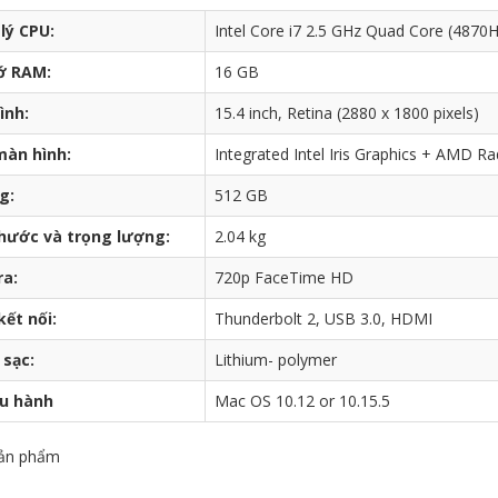
lý CPU:
Intel Core i7 2.5 GHz Quad Core (4870H
ớ RAM:
16 GB
ình:
15.4 inch, Retina (2880 x 1800 pixels)
màn hình:
Integrated Intel Iris Graphics + AM
g:
512 GB
thước và trọng lượng:
2.04 kg
a:
720p FaceTime HD
ết nối:
Thunderbolt 2, USB 3.0, HDMI
 sạc:
Lithium- polymer
ều hành
Mac OS 10.12 or 10.15.5
ản phẩm