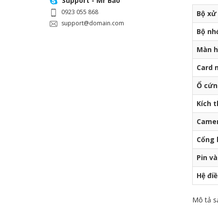
Support - Mr Bảo
0923 055 868
Bộ xử 
support@domain.com
Bộ nh
Màn h
Card 
Ổ cứn
Kích 
Camer
Cổng k
Pin và
Hệ đi
Mô tả s