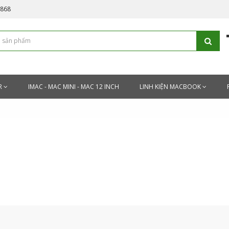
5868
R
IMAC - MAC MINI - MAC 12 INCH
LINH KIỆN MACBOOK