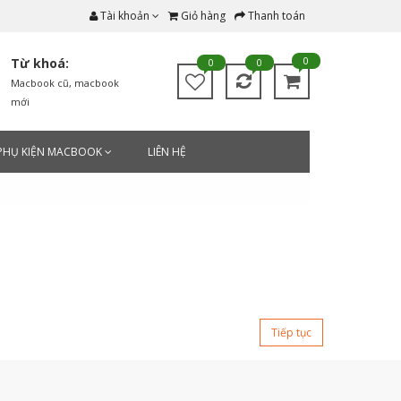
Tài khoản
Giỏ hàng
Thanh toán
0
Từ khoá:
0
0
Macbook cũ
,
macbook
mới
PHỤ KIỆN MACBOOK
LIÊN HỆ
Tiếp tục