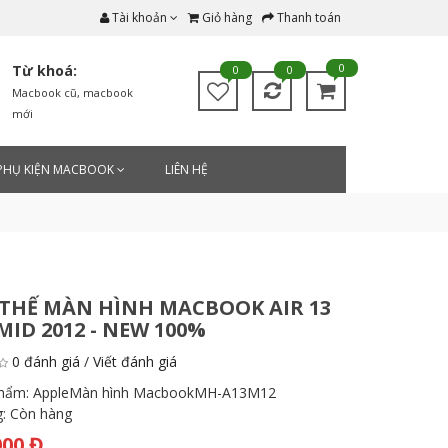
Tài khoản
Giỏ hàng
Thanh toán
0
Từ khoá:
0
0
Macbook cũ
,
macbook
mới
PHỤ KIỆN MACBOOK
LIÊN HỆ
THẾ MÀN HÌNH MACBOOK AIR 13
MID 2012 - NEW 100%
0 đánh giá
/
Viết đánh giá
phẩm:
AppleMàn hình MacbookMH-A13M12
g:
Còn hàng
000 Đ