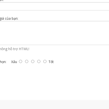
iá của bạn:
hông hỗ trợ HTML!
họn:
Xấu
Tốt