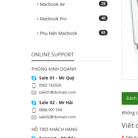
28
Macbook Air
40
Macbook Pro
65
Phụ kiện Macbook
ONLINE SUPPORT
PHÒNG KINH DOANH
Sale 01 - Mr Quý
0902 162026
sale01@domain.com
Đánh 
Sale 02 - Mr Hải
0888 907 566
Không c
sale02@domain.com
Viết 
HỖ TRỢ KHÁCH HÀNG
Tên b