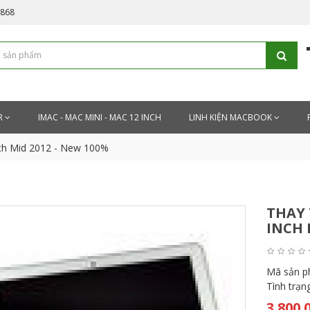
5868
R
IMAC - MAC MINI - MAC 12 INCH
LINH KIỆN MACBOOK
nch Mid 2012 - New 100%
THAY 
INCH 
Mã sản 
Tình trạn
3.800.