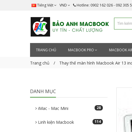
Tiếng Việt
VND
Hotline: 0902 162 026 - 092 305 
TRANG CHỦ
MACBOOK PRO
MACBOOK AI
Trang chủ
Thay thế màn hình Macbook Air 13 i
DANH MỤC
28
iMac - Mac Mini
114
Linh kiện Macbook