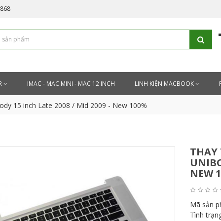
5868
R
IMAC - MAC MINI - MAC 12 INCH
LINH KIỆN MACBOOK
ody 15 inch Late 2008 / Mid 2009 - New 100%
THAY
UNIBO
NEW 
Mã sản 
Tình trạn