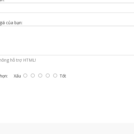
iá của bạn:
hông hỗ trợ HTML!
họn:
Xấu
Tốt