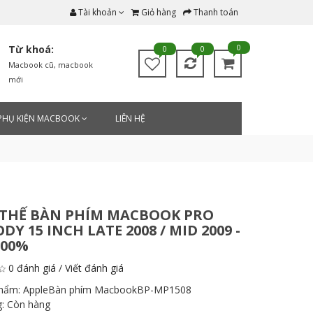
Tài khoản
Giỏ hàng
Thanh toán
0
Từ khoá:
0
0
Macbook cũ
,
macbook
mới
PHỤ KIỆN MACBOOK
LIÊN HỆ
 THẾ BÀN PHÍM MACBOOK PRO
DY 15 INCH LATE 2008 / MID 2009 -
100%
0 đánh giá
/
Viết đánh giá
phẩm:
AppleBàn phím MacbookBP-MP1508
g:
Còn hàng