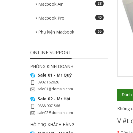
28
Macbook Air
40
Macbook Pro
65
Phụ kiện Macbook
ONLINE SUPPORT
PHÒNG KINH DOANH
Sale 01 - Mr Quý
0902 162026
sale01@domain.com
Đánh 
Sale 02 - Mr Hải
0888 907 566
Không c
sale02@domain.com
Viết 
HỖ TRỢ KHÁCH HÀNG
Tên b