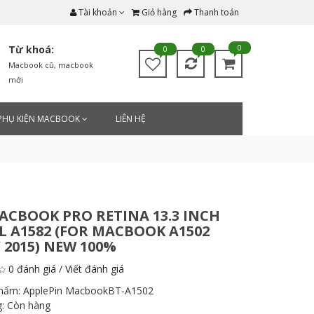
Tài khoản
Giỏ hàng
Thanh toán
0
Từ khoá:
0
0
Macbook cũ
,
macbook
mới
PHỤ KIỆN MACBOOK
LIÊN HỆ
ACBOOK PRO RETINA 13.3 INCH
 A1582 (FOR MACBOOK A1502
 2015) NEW 100%
0 đánh giá
/
Viết đánh giá
phẩm:
ApplePin MacbookBT-A1502
g:
Còn hàng