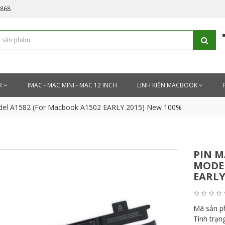
5868
R
IMAC - MAC MINI - MAC 12 INCH
LINH KIỆN MACBOOK
odel A1582 (For Macbook A1502 EARLY 2015) New 100%
PIN M
MODEL
EARLY
Mã sản 
Tình trạn