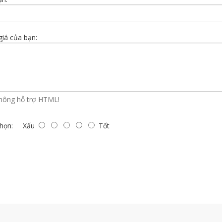
iá của bạn:
hông hỗ trợ HTML!
họn:
Xấu
Tốt