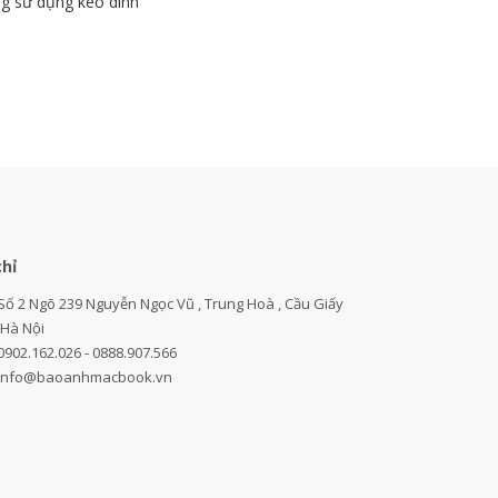
ng sử dụng keo dính
chỉ
Số 2 Ngõ 239 Nguyễn Ngọc Vũ , Trung Hoà , Cầu Giấy
,Hà Nội
0902.162.026 - 0888.907.566
info@baoanhmacbook.vn