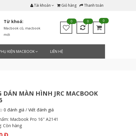
Tài khoản
Giỏ hàng
Thanh toán
0
Từ khoá:
0
0
Macbook cũ
,
macbook
mới
PHỤ KIỆN MACBOOK
LIÊN HỆ
G DÁN MÀN HÌNH JRC MACBOOK
6
0 đánh giá
/
Viết đánh giá
phẩm:
Macbook Pro 16" A2141
g:
Còn hàng
0 Đ