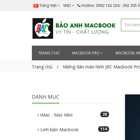
Tiếng Việt
VND
Hotline: 0902 162 026 - 092 305 
TRANG CHỦ
MACBOOK PRO
MACBOOK AI
Trang chủ
Miếng dán màn hình JRC Macbook Pr
DANH MỤC
28
iMac - Mac Mini
114
Linh kiện Macbook