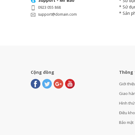
Support - Mr Bảo
* Sử dụ
* Sử dụ
0923 055 868
* Sản p
support@domain.com
Cộng đồng
Thông 
Giới thiệ
Giao hà
Hình thứ
Điều kh
Bảo mật