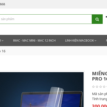
5868
R
IMAC - MAC MINI - MAC 12 INCH
LINH KIỆN MACBOOK
o 16
MIẾN
PRO 1
Mã sản 
Tình trạn
300.00