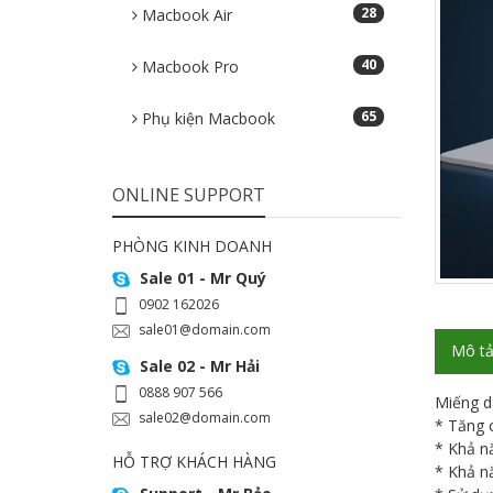
28
Macbook Air
40
Macbook Pro
65
Phụ kiện Macbook
ONLINE SUPPORT
PHÒNG KINH DOANH
Sale 01 - Mr Quý
0902 162026
sale01@domain.com
Mô t
Sale 02 - Mr Hải
0888 907 566
Miếng d
sale02@domain.com
* Tăng 
* Khả n
HỖ TRỢ KHÁCH HÀNG
* Khả n