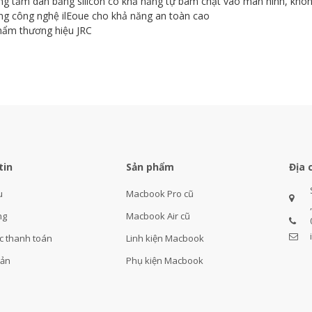
ng tấm dán bằng silicon có khả năng tự bám chặt vào màn hình, khô
ng công nghệ ilEoue cho khả năng an toàn cao
hẩm thương hiệu JRC
tin
Sản phẩm
Địa 
u
Macbook Pro cũ
ng
Macbook Air cũ
c thanh toán
Linh kiện Macbook
oản
Phụ kiện Macbook