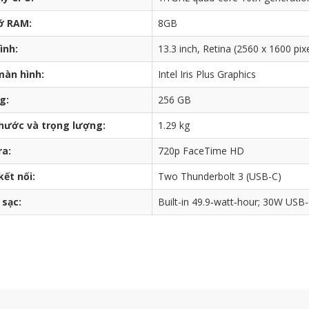
ớ RAM:
8GB
ình:
13.3 inch, Retina (2560 x 1600 pixe
màn hình:
Intel Iris Plus Graphics
g:
256 GB
thước và trọng lượng:
1.29 kg
a:
720p FaceTime HD
ết nối:
Two Thunderbolt 3 (USB-C)
 sạc:
Built-in 49.9‑watt‑hour; 30W USB