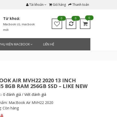
Tài khoản
Giỏ hàng
Thanh toán
0
Từ khoá:
0
0
Macbook cũ
,
macbook
mới
PHỤ KIỆN MACBOOK
LIÊN HỆ
OK AIR MVH22 2020 13 INCH
I5 8GB RAM 256GB SSD – LIKE NEW
0 đánh giá
/
Viết đánh giá
phẩm:
MacBook Air MVH22 2020
g:
Còn hàng
hệ