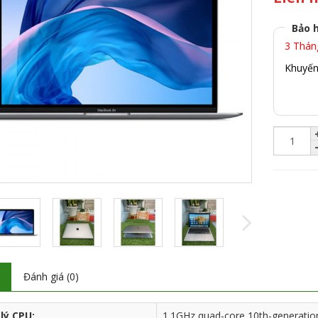
Bảo 
3 Thán
Khuyến 
ả
Đánh giá (0)
lý CPU:
1.1GHz quad-core 10th-generation