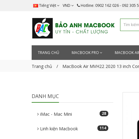
Tiếng Việt
VND
Hotline: 0902 162 026 - 092 305 
TRANG CHỦ
MACBOOK PRO
MACBOOK AI
Trang chủ
MacBook Air MVH22 2020 13 inch Co
DANH MỤC
28
iMac - Mac Mini
114
Linh kiện Macbook