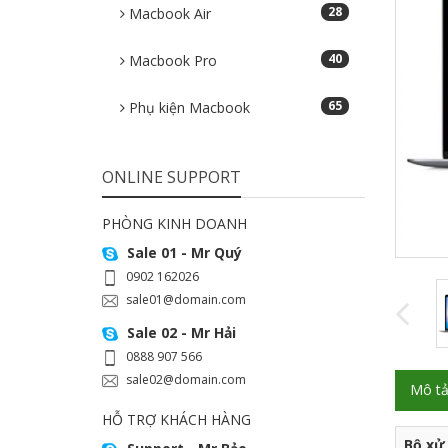
28
Macbook Air
40
Macbook Pro
65
Phụ kiện Macbook
ONLINE SUPPORT
PHÒNG KINH DOANH
Sale 01 - Mr Quý
0902 162026
sale01@domain.com
Sale 02 - Mr Hải
0888 907 566
sale02@domain.com
Mô t
HỖ TRỢ KHÁCH HÀNG
Bộ xử 