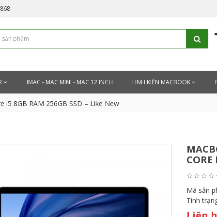
5868
R
IMAC - MAC MINI - MAC 12 INCH
LINH KIỆN MACBOOK
re i5 8GB RAM 256GB SSD – Like New
MACBO
CORE 
Mã sản 
Tình trạn
Liên 