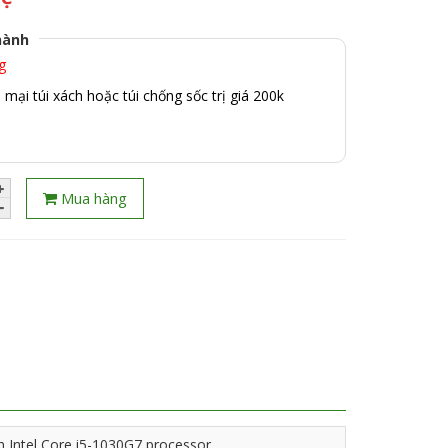
hành
g
mại túi xách hoặc túi chống sốc trị giá 200k
Mua hàng
 Intel Core i5-1030G7 processor