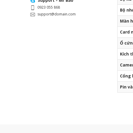
Support - Mr Bảo
0923 055 868
Bộ nh
support@domain.com
Màn h
Card 
Ổ cứn
Kích 
Camer
Cổng k
Pin và