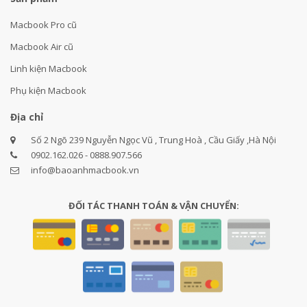
Macbook Pro cũ
Macbook Air cũ
Linh kiện Macbook
Phụ kiện Macbook
Địa chỉ
Số 2 Ngõ 239 Nguyễn Ngọc Vũ , Trung Hoà , Cầu Giấy ,Hà Nội
0902.162.026 - 0888.907.566
info@baoanhmacbook.vn
ĐỐI TÁC THANH TOÁN & VẬN CHUYỂN: