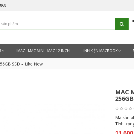
5868
R
IMAC - MAC MINI - MAC 12 INCH
LINH KIỆN MACBOOK
256GB SSD – Like New
MAC M
256GB
Mã sản 
Tình trạn
11.600