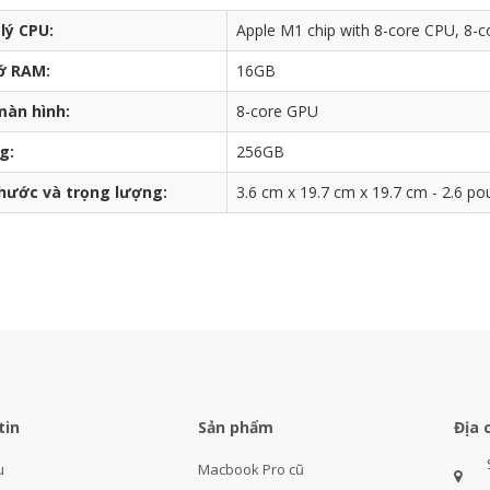
lý CPU:
Apple M1 chip with 8-core CPU, 8-c
ớ RAM:
16GB
màn hình:
8-core GPU
g:
256GB
thước và trọng lượng:
3.6 cm x 19.7 cm x 19.7 cm - 2.6 pou
tin
Sản phẩm
Địa 
u
Macbook Pro cũ