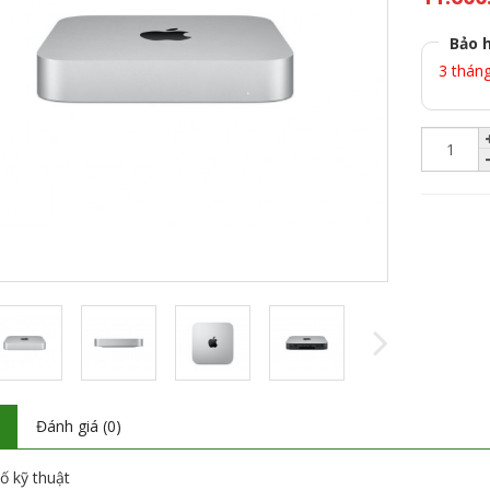
Bảo 
3 thán
ả
Đánh giá (0)
ố kỹ thuật