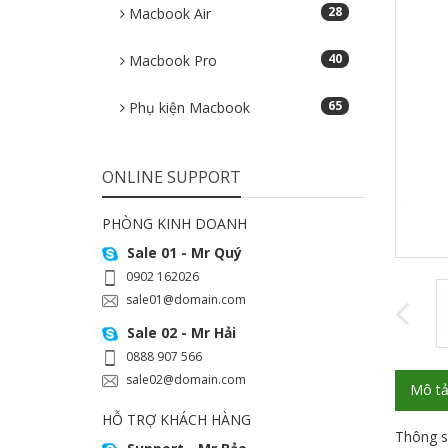
28
Macbook Air
40
Macbook Pro
65
Phụ kiện Macbook
ONLINE SUPPORT
PHÒNG KINH DOANH
Sale 01 - Mr Quý
0902 162026
sale01@domain.com
Sale 02 - Mr Hải
0888 907 566
sale02@domain.com
Mô t
HỖ TRỢ KHÁCH HÀNG
Thông s