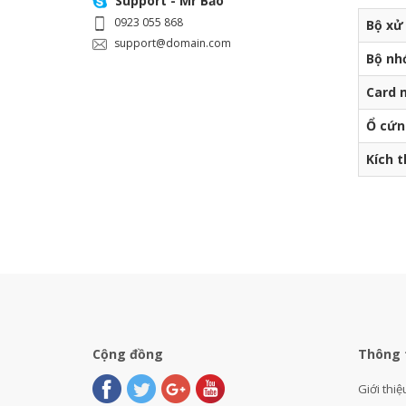
Support - Mr Bảo
0923 055 868
Bộ xử 
support@domain.com
Bộ nh
Card 
Ổ cứn
Kích 
Cộng đồng
Thông 
Giới thiệ