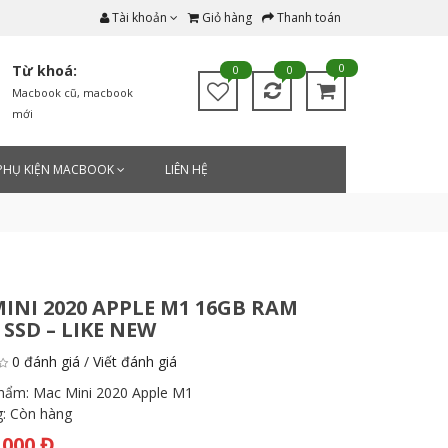
Tài khoản
Giỏ hàng
Thanh toán
0
Từ khoá:
0
0
Macbook cũ
,
macbook
mới
PHỤ KIỆN MACBOOK
LIÊN HỆ
INI 2020 APPLE M1 16GB RAM
 SSD – LIKE NEW
0 đánh giá
/
Viết đánh giá
phẩm:
Mac Mini 2020 Apple M1
g:
Còn hàng
.000 Đ